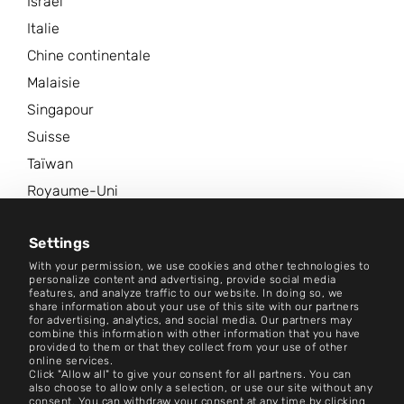
Israël
Italie
Chine continentale
Malaisie
Singapour
Suisse
Taïwan
Royaume-Uni
États-Unis d'Amérique
Settings
Plus de sites
With your permission, we use cookies and other technologies to
personalize content and advertising, provide social media
Centre d'information
features, and analyze traffic to our website. In doing so, we
share information about your use of this site with our partners
for advertising, analytics, and social media. Our partners may
combine this information with other information that you have
Contact
provided to them or that they collect from your use of other
online services.
Paramètres des cookies
Click "Allow all" to give your consent for all partners. You can
also choose to allow only a selection, or use our site without any
consent. You can withdraw your consent at any time by clicking