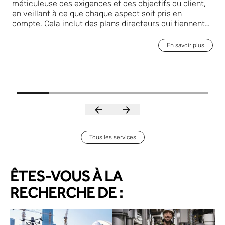
méticuleuse des exigences et des objectifs du client,
en veillant à ce que chaque aspect soit pris en
compte. Cela inclut des plans directeurs qui tiennent
compte de la faisabilité, de la durabilité et des
stratégies d'implantation, ainsi que des évaluations
En savoir plus
des risques. Cette approche détaillée garantit la mise
en place de fondations solides pour les installations,
ouvrant la voie à la réussite des projets les plus
complexes. Grâce à notre expertise, nous nous
efforçons de dépasser les attentes et de fournir des
solutions innovantes qui favorisent le progrès et
l'avancement dans divers secteurs.
Tous les services
ÊTES-VOUS À LA
RECHERCHE DE :