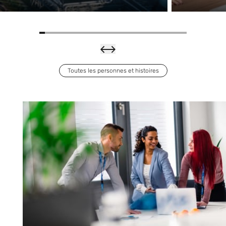
avec rapidité
et précision
Toutes les personnes et histoires
Exyte
contri
bue à
l'aveni
En savoir plus
r de la
mobili
té