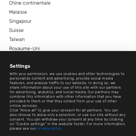
Chine continentale
Malaisie
Singapour
Suisse
Taïwan
Royaume-Uni
États-Unis d'Amérique
Settings
Plus de sites
With your permission, we use cookies and other technologies to
personalize content and advertising, provide social media
Centre d'information
features, and analyze traffic to our website. In doing so, we
share information about your use of this site with our partners
for advertising, analytics, and social media. Our partners may
combine this information with other information that you have
Contact
provided to them or that they collect from your use of other
online services.
Paramètres des cookies
Click "Allow all" to give your consent for all partners. You can
also choose to allow only a selection, or use our site without any
consent. You can withdraw your consent at any time by clicking
Impression
on "Cookie settings" in the website footer. For more information,
please see our
privacy policy
Emplois et carrières