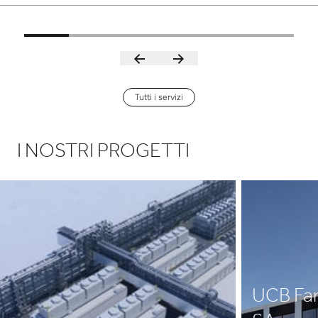
successo anche dei progetti più complessi. Grazie alla
nostra esperienza, ci impegniamo a superare le
aspettative e a fornire soluzioni innovative che
favoriscono il progresso e l'avanzamento in vari
settori.
Tutti i servizi
I NOSTRI PROGETTI
UCB Fa