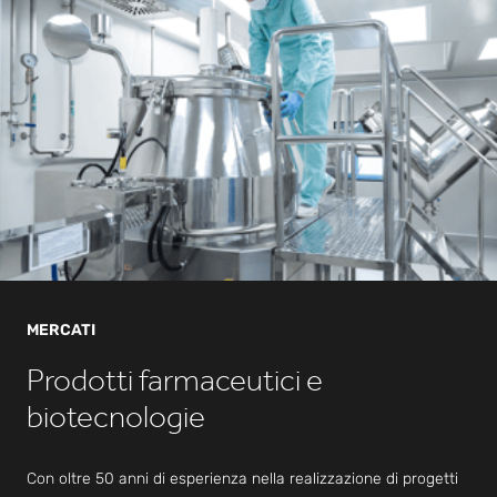
Nuov
o
impia
nto
per il
lancio
di
prodo
tti
MERCATI
solidi
Prodotti farmaceutici e
biotecnologie
Con oltre 50 anni di esperienza nella realizzazione di progetti