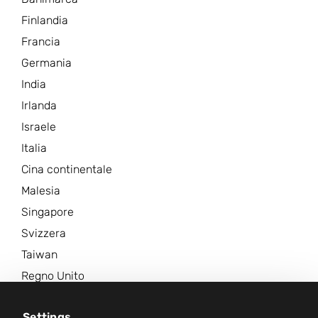
Finlandia
Francia
Germania
India
Irlanda
Israele
Italia
Cina continentale
Malesia
Singapore
Svizzera
Taiwan
Regno Unito
Stati Uniti d'America
Settings