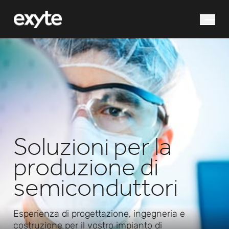
Cosa stai cercando?
Soluzioni per la
produzione di
Ricerca
semiconduttori
Esperienza di progettazione, ingegneria e
costruzione per il vostro impianto di