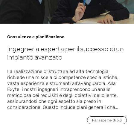
Consulenza e pianificazione
Ingegneria esperta per il successo di un
impianto avanzato
La realizzazione di strutture ad alta tecnologia
richiede una miscela di competenze specialistiche,
vasta esperienza e strumenti all'avanguardia. Alla
Exyte, i nostri ingegneri intraprendono un'analisi
meticolosa dei requisiti e degli obiettivi del cliente,
assicurandosi che ogni aspetto sia preso in
considerazione. Questo include piani generali che
considerano la fattibilità, la sostenibilità e le strategie
di localizzazione, nonché valutazioni dei rischi. Questo
Per saperne di più
approccio dettagliato garantisce la creazione di solide
fondamenta per le strutture, ponendo le basi per il