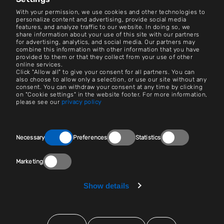
Altre sedi
With your permission, we use cookies and other technologies to
personalize content and advertising, provide social media
Centro Notizie
features, and analyze traffic to our website. In doing so, we
share information about your use of this site with our partners
for advertising, analytics, and social media. Our partners may
combine this information with other information that you have
Contatto
provided to them or that they collect from your use of other
online services.
Impostazioni dei cookie
Click "Allow all" to give your consent for all partners. You can
also choose to allow only a selection, or use our site without any
consent. You can withdraw your consent at any time by clicking
Impronta
on "Cookie settings" in the website footer. For more information,
please see our
privacy policy
Lavori e carriere
Avviso legale
Consent
Necessary
Preferences
Statistics
Selection
Sala stampa
Marketing
Dichiarazioni sulla privacy
Fornitori
Show details