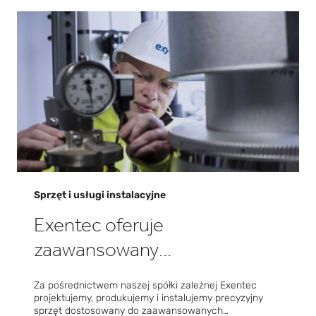
Sprzęt i usługi instalacyjne
Exentec oferuje
zaawansowany
technologicznie sprzęt do
Za pośrednictwem naszej spółki zależnej Exentec
precyzyjnej produkcji
projektujemy, produkujemy i instalujemy precyzyjny
sprzęt dostosowany do zaawansowanych