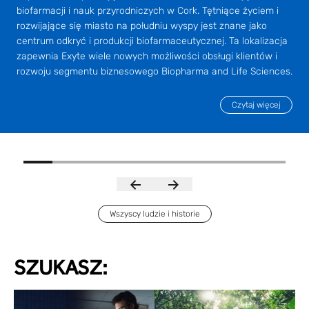
biofarmacji i nauk przyrodniczych w Cork. Tętniące życiem i
rozwijające się miasto na południu wyspy jest znane jako
centrum odkryć i produkcji biofarmaceutycznej. Ta lokalizacja
zapewnia Exyte wiele nowych możliwości obsługi klientów i
rozwoju segmentu biznesowego Biopharma and Life Sciences.
Czytaj więcej
Wszyscy ludzie i historie
SZUKASZ: