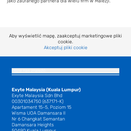
jako zaufanego partnera dla wielu firm w Malezji.
Aby wyświetlić mapę, zaakceptuj marketingowe pliki
cookie.
Akceptuj pliki cookie
Gdzie nas znaleźć:
Exyte Malaysia (Kuala Lumpur)
Exyte Malaysia Sdn Bhd
00301034750 (637171-K)
Apartament 15-5, Poziom 15
Wisma UOA Damansara II
Nr 6 Changkat Semantan
Damansara Heights
50490 Kuala Lumpur