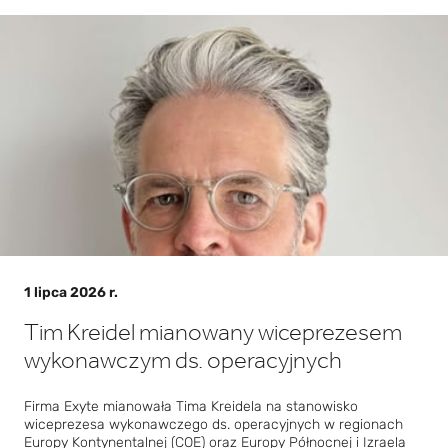
przysz
łość
Czytaj więcej
infrast
ruktur
y
sztuc
znej
intelig
1 lipca 2026 r.
encji
Tim Kreidel mianowany wiceprezesem
wykonawczym ds. operacyjnych
Firma Exyte mianowała Tima Kreidela na stanowisko
wiceprezesa wykonawczego ds. operacyjnych w regionach
Europy Kontynentalnej (COE) oraz Europy Północnej i Izraela