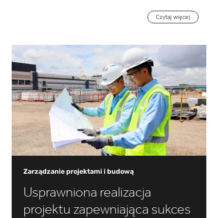
technologicznie środowisk produkcyjnych. Dla sektorów
półprzewodników, baterii oraz biofarmacji i nauk
Czytaj więcej
przyrodniczych dostarczamy zaawansowane
rozwiązania, takie jak systemy pomieszczeń czystych,
precyzyjne komory klimatyczne, technologie suchych
pomieszczeń do produkcji baterii, technologie
dostarczania gazów i mieszania chemikaliów,
technologie redukcji gazów, wysokowydajne kanały
wentylacyjne i wiele innych.
Zarządzanie projektami i budową
Usprawniona realizacja
projektu zapewniająca sukces