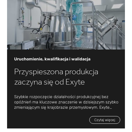
ocenę dostawców, Exyte zapewnia kompleksowy pakiet
usług dostosowany dokładnie do specyfikacji naszych
klientów;
Uruchomienie, kwalifikacja i walidacja
Przyspieszona produkcja
zaczyna się od Exyte
Szybkie rozpoczęcie działalności produkcyjnej bez
opóźnień ma kluczowe znaczenie w dzisiejszym szybko
zmieniającym się krajobrazie przemysłowym. Exyte
doskonale radzi sobie ze złożonością i wymogami
Uruchomienie, kwalifikacja i walidacja
zgodności wynikającymi z rosnącej automatyzacji,
Czytaj więcej
pojawiających się postępów w zakresie Przemysłu 4.0 i
zaostrzających się przepisów.