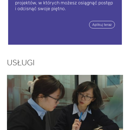
projektów, w których możesz osiągnąć postęp
d
i odcisnąć swoje piętno.
produ
Aplikuj teraz
kcyjny
prepa
ratów
stałyc
USŁUGI
h