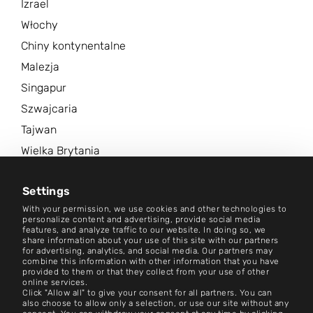
Izrael
Włochy
Chiny kontynentalne
Malezja
Singapur
Szwajcaria
Tajwan
Wielka Brytania
Stany Zjednoczone Ameryki
Settings
Więcej lokalizacji
With your permission, we use cookies and other technologies to
personalize content and advertising, provide social media
Centrum aktualności
features, and analyze traffic to our website. In doing so, we
share information about your use of this site with our partners
for advertising, analytics, and social media. Our partners may
combine this information with other information that you have
Kontakt
provided to them or that they collect from your use of other
online services.
Ustawienia plików cookie
Click "Allow all" to give your consent for all partners. You can
also choose to allow only a selection, or use our site without any