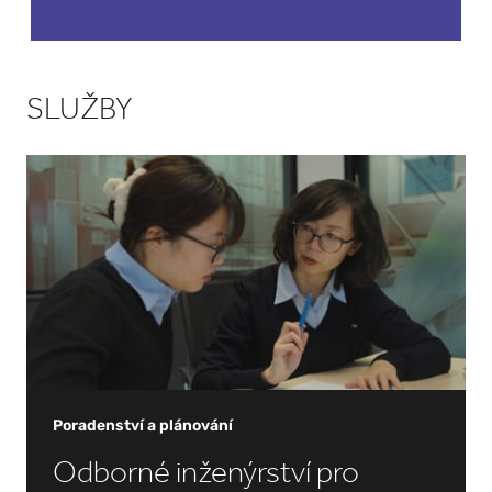
pevné
lékové
formy
SLUŽBY
Poradenství a plánování
Odborné inženýrství pro