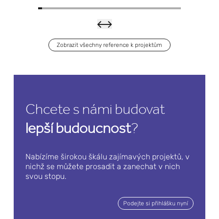
polovodičů
Zobrazit všechny reference k projektům
Boehr
inger
Ingelh
Chcete s námi budovat
eim –
e
Přečtěte si více
lepší budoucnost
?
Nové
výrob
Nabízíme širokou škálu zajímavých projektů, v
nichž se můžete prosadit a zanechat v nich
ní
svou stopu.
zaříze
Podejte si přihlášku nyní
ní pro