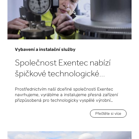
Vybavení a instalační služby
Společnost Exentec nabízí
špičkové technologické
vybavení na míru pro přesnou
Prostřednictvím naší dceřiné společnosti Exentec
výrobu
navrhujeme, vyrábíme a instalujeme přesná zařízení
přizpůsobená pro technologicky vyspělé výrobní
prostředí. Pro odvětví polovodičů, baterií a biofarmacie
a věd o živé přírodě poskytujeme sofistikovaná řešení,
Přečtěte si více
jako jsou systémy čistých prostor, přesné klimatické
komory, technologie suchých místností pro výrobu
baterií, technologie dodávek plynů a chemických směsí,
technologie pro snižování emisí plynů, vysoce výkonné