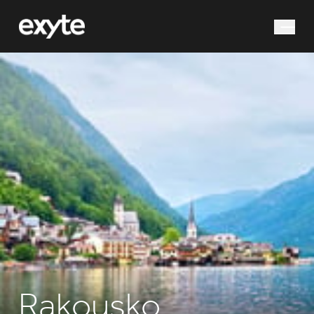
co hledáte?
Vyhledávání
Rakousko