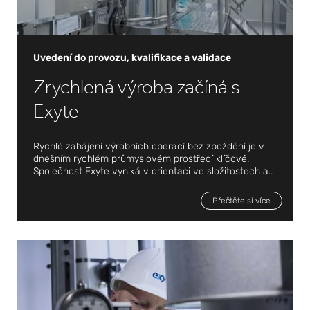
Uvedení do provozu, kvalifikace a validace
Zrychlená výroba začíná s
Exyte
Rychlé zahájení výrobních operací bez zpoždění je v
dnešním rychlém průmyslovém prostředí klíčové.
Společnost Exyte vyniká v orientaci ve složitostech a
požadavcích na dodržování předpisů vyplývajících z
Uvedení do provozu, kvalifikace a validace
rostoucí automatizace, vznikajících pokroků v oblasti
Přečtěte si více
průmyslu 4.0 a zpřísňujících se předpisů.