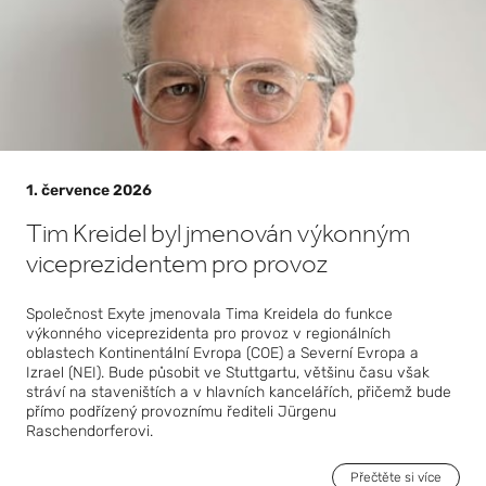
infrast
ruktur
y
umělé
intelig
1. července 2026
ence
Tim Kreidel byl jmenován výkonným
viceprezidentem pro provoz
Společnost Exyte jmenovala Tima Kreidela do funkce
výkonného viceprezidenta pro provoz v regionálních
oblastech Kontinentální Evropa (COE) a Severní Evropa a
Izrael (NEI). Bude působit ve Stuttgartu, většinu času však
stráví na staveništích a v hlavních kancelářích, přičemž bude
přímo podřízený provoznímu řediteli Jürgenu
Raschendorferovi.
Přečtěte si více