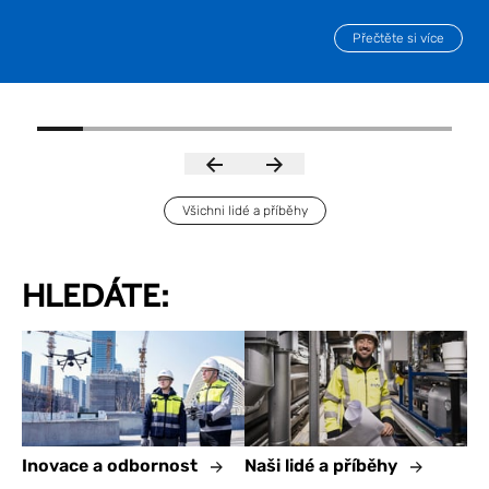
to rozhodnutí, které mu otevřelo nové příležitosti k dláždění
budoucí kariéry.
Přečtěte si více
Všichni lidé a příběhy
HLEDÁTE:
Inovace a odbornost
Naši lidé a příběhy