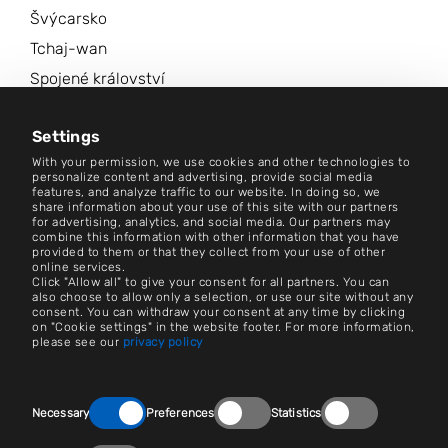
Švýcarsko
Tchaj-wan
Spojené království
Spojené státy americké
Settings
Další lokality
With your permission, we use cookies and other technologies to
personalize content and advertising, provide social media
Centrum zpravodajství
features, and analyze traffic to our website. In doing so, we
share information about your use of this site with our partners
for advertising, analytics, and social media. Our partners may
combine this information with other information that you have
Kontakt
provided to them or that they collect from your use of other
online services.
Nastavení souborů cookie
Click "Allow all" to give your consent for all partners. You can
also choose to allow only a selection, or use our site without any
consent. You can withdraw your consent at any time by clicking
Otisk
on "Cookie settings" in the website footer. For more information,
please see our
privacy policy
Práce a kariéra
Právní upozornění
Consent
Necessary
Preferences
Statistics
Selection
Newsroom