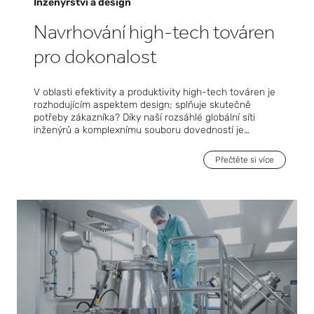
Inženýrství a design
Navrhování high-tech továren
pro dokonalost
V oblasti efektivity a produktivity high-tech továren je
rozhodujícím aspektem design; splňuje skutečně
potřeby zákazníka? Díky naší rozsáhlé globální síti
inženýrů a komplexnímu souboru dovedností je
společnost Exyte vybavena tak, aby zajistila, že tomu
tak bude. To, co nás odlišuje, je naše schopnost vyvíjet
Přečtěte si více
zařízení, která nejen splňují, ale i překonávají očekávání
našich klientů, a bezproblémově integrují špičkové
postupy v oboru a zefektivněné pracovní postupy do
jejich výrobních zařízení. Společnost Exyte poskytuje
komplexní balíček služeb přesně na míru našim
klientům, od základního a podrobného inženýrství až po
nákladově efektivní optimalizaci a hodnocení
dodavatelů.