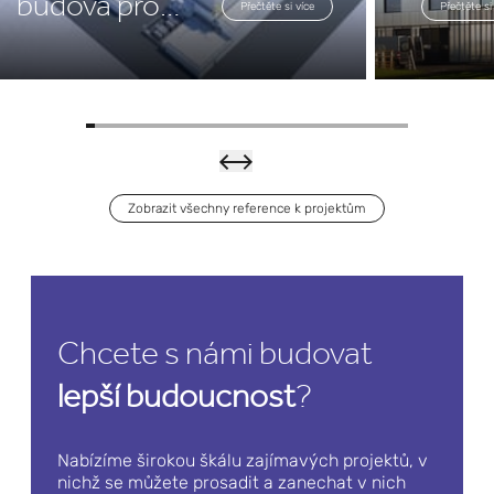
budova pro
e
Přečtěte si více
Přečtěte si
továrnu na
výrobu
polovodičů
Zobrazit všechny reference k projektům
Boehr
inger
Ingelh
Chcete s námi budovat
eim –
e
Přečtěte si více
lepší budoucnost
?
Nové
výrob
Nabízíme širokou škálu zajímavých projektů, v
nichž se můžete prosadit a zanechat v nich