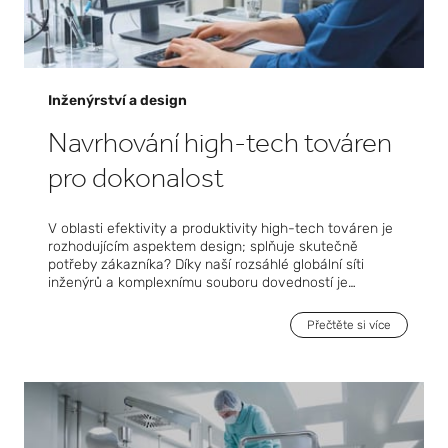
rozvoje v různých odvětvích.
Inženýrství a design
Navrhování high-tech továren
pro dokonalost
V oblasti efektivity a produktivity high-tech továren je
rozhodujícím aspektem design; splňuje skutečně
potřeby zákazníka? Díky naší rozsáhlé globální síti
inženýrů a komplexnímu souboru dovedností je
společnost Exyte vybavena tak, aby zajistila, že tomu
tak bude. To, co nás odlišuje, je naše schopnost vyvíjet
Přečtěte si více
zařízení, která nejen splňují, ale i překonávají očekávání
našich klientů, a bezproblémově integrují špičkové
postupy v oboru a zefektivněné pracovní postupy do
jejich výrobních zařízení. Společnost Exyte poskytuje
komplexní balíček služeb přesně na míru našim
klientům, od základního a podrobného inženýrství až po
nákladově efektivní optimalizaci a hodnocení