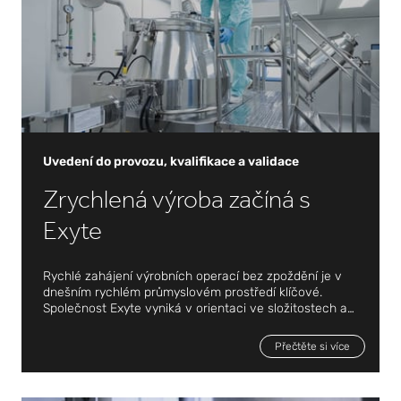
dodavatelů.
Uvedení do provozu, kvalifikace a validace
Zrychlená výroba začíná s
Exyte
Rychlé zahájení výrobních operací bez zpoždění je v
dnešním rychlém průmyslovém prostředí klíčové.
Společnost Exyte vyniká v orientaci ve složitostech a
požadavcích na dodržování předpisů vyplývajících z
Uvedení do provozu, kvalifikace a validace
rostoucí automatizace, vznikajících pokroků v oblasti
Přečtěte si více
průmyslu 4.0 a zpřísňujících se předpisů.