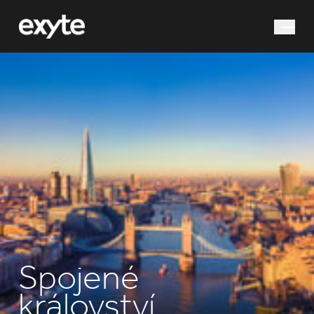
co hledáte?
Vyhledávání
Spojené
království