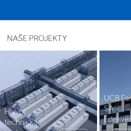
Exentec U.K. Hargreaves Ltd.
Connolly Works, Chalton Street 41-43
NW1 1JD
Londýn
Zobrazit na mapě
NAŠE PROJEKTY
UCB Fa
SA –
Hlavní
Edelwei
technická