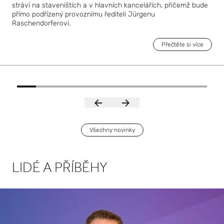
stráví na staveništích a v hlavních kancelářích, přičemž bude
přímo podřízený provoznímu řediteli Jürgenu
Raschendorferovi.
Přečtěte si více
Všechny novinky
LIDÉ A PŘÍBĚHY