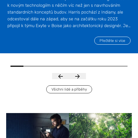
k novým technologiím s něčím víc než jen s navrhováním
standardních konceptů budov. Harris pochází z Indiany, ale
odcestoval dále na západ, aby se na začátku roku 2023
připojil k týmu Exyte v Boise jako architektonický designér. Je
to rozhodnutí, které mu otevřelo nové příležitosti k dláždění
budoucí kariéry.
Přečtěte si více
Všichni lidé a příběhy