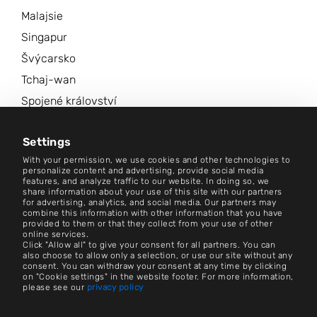
Malajsie
Singapur
Švýcarsko
Tchaj-wan
Spojené království
Spojené státy americké
Settings
Další lokality
With your permission, we use cookies and other technologies to
personalize content and advertising, provide social media
Centrum zpravodajství
features, and analyze traffic to our website. In doing so, we
share information about your use of this site with our partners
for advertising, analytics, and social media. Our partners may
combine this information with other information that you have
Kontakt
provided to them or that they collect from your use of other
online services.
Nastavení souborů cookie
Click "Allow all" to give your consent for all partners. You can
also choose to allow only a selection, or use our site without any
consent. You can withdraw your consent at any time by clicking
Otisk
on "Cookie settings" in the website footer. For more information,
please see our
privacy policy
Práce a kariéra