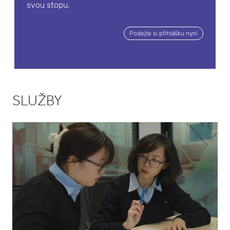
ní
svou stopu.
zaříze
Podejte si přihlášku nyní
ní pro
pevné
lékové
formy
SLUŽBY