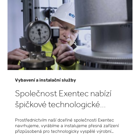
Vybavení a instalační služby
Společnost Exentec nabízí
špičkové technologické
vybavení na míru pro přesnou
Prostřednictvím naší dceřiné společnosti Exentec
výrobu
navrhujeme, vyrábíme a instalujeme přesná zařízení
přizpůsobená pro technologicky vyspělé výrobní
prostředí. Pro odvětví polovodičů, baterií a biofarmacie