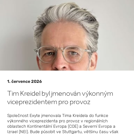
ucnos
e
Přečtěte si více
t
infrast
ruktur
y
umělé
intelig
1. července 2026
ence
Tim Kreidel byl jmenován výkonným
viceprezidentem pro provoz
Společnost Exyte jmenovala Tima Kreidela do funkce
výkonného viceprezidenta pro provoz v regionálních
oblastech Kontinentální Evropa (COE) a Severní Evropa a
Izrael (NEI). Bude působit ve Stuttgartu, většinu času však