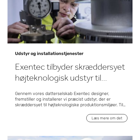
Udstyr og installationstjenester
Exentec tilbyder skræddersyet
højteknologisk udstyr til
præcisionsfremstilling
Gennem vores datterselskab Exentec designer,
fremstiller og installerer vi præcist udstyr, der er
skræddersyet til højteknologiske produktionsmiljøer. Til
halvleder-, batteri-, biofarma- og
biovidenskabssektoren leverer vi sofistikerede løsninger
Læs mere om det
som f.eks. renrumssystemer, præcisionsklimakamre,
tørrumsteknologier til batteriproduktion,
leveringsteknologi til gas- og kemikalieblanding,
gasreduktionsteknologi, højtydende ventilationskanaler