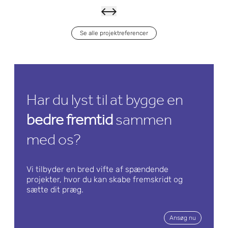
Se alle projektreferencer
Boehr
inger
Ingelh
Har du lyst til at bygge en
eim –
det
Læs mere om det
bedre fremtid
sammen
Nyt
med os?
anlæg
til
Vi tilbyder en bred vifte af spændende
projekter, hvor du kan skabe fremskridt og
lancer
sætte dit præg.
ing af
Ansøg nu
faste