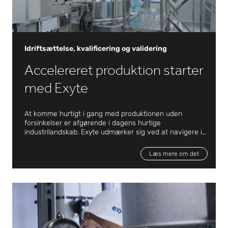
Idriftsættelse, kvalificering og validering
Accelereret produktion starter
med Exyte
At komme hurtigt i gang med produktionen uden
forsinkelser er afgørende i dagens hurtige
industrilandskab. Exyte udmærker sig ved at navigere i
kompleksitet og krav om overholdelse, der opstår som
Idriftsættelse, kvalificering og validering
følge af stigende automatisering, nye Industri 4.0-
Læs mere om det
fremskridt og strammere regler.