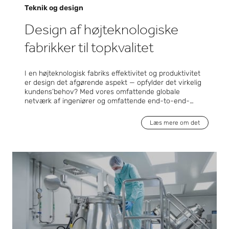
Teknik og design
Design af højteknologiske
fabrikker til topkvalitet
I en højteknologisk fabriks effektivitet og produktivitet
er design det afgørende aspekt — opfylder det virkelig
kundens’behov? Med vores omfattende globale
netværk af ingeniører og omfattende end-to-end-
kompetencer er Exyte udstyret til at sikre, at det gør
det. Det, der kendetegner os, er vores evne til at udvikle
Læs mere om det
faciliteter, der ikke bare opfylder, men overgår vores
kunders forventninger og integrerer brancheførende
praksis og strømlinede arbejdsgange problemfrit i deres
produktionsopsætninger. Fra grundlæggende og
detaljeret ingeniørarbejde til omkostningseffektiv
optimering og leverandørevalueringer leverer Exyte en
omfattende servicepakke, der er skræddersyet præcist
til vores kunders specifikationer.