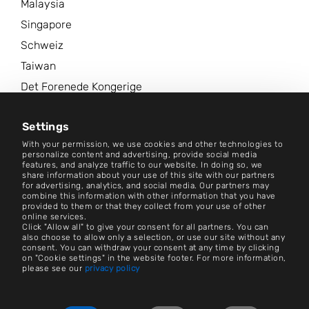
Malaysia
Singapore
Schweiz
Taiwan
Det Forenede Kongerige
Amerikas Forenede Stater
Settings
Flere steder
With your permission, we use cookies and other technologies to
personalize content and advertising, provide social media
Nyhedscenter
features, and analyze traffic to our website. In doing so, we
share information about your use of this site with our partners
for advertising, analytics, and social media. Our partners may
combine this information with other information that you have
Kontakt
provided to them or that they collect from your use of other
online services.
Cookie-indstillinger
Click "Allow all" to give your consent for all partners. You can
also choose to allow only a selection, or use our site without any
consent. You can withdraw your consent at any time by clicking
Påtryk
on "Cookie settings" in the website footer. For more information,
please see our
privacy policy
Job og karriere
Juridisk meddelelse
Consent