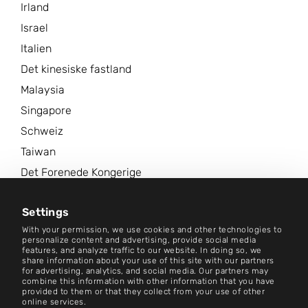
Irland
Israel
Italien
Det kinesiske fastland
Malaysia
Singapore
Schweiz
Taiwan
Det Forenede Kongerige
Amerikas Forenede Stater
Settings
Flere steder
With your permission, we use cookies and other technologies to
personalize content and advertising, provide social media
Nyhedscenter
features, and analyze traffic to our website. In doing so, we
share information about your use of this site with our partners
for advertising, analytics, and social media. Our partners may
combine this information with other information that you have
Kontakt
provided to them or that they collect from your use of other
online services.