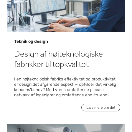
stræber vi efter at overgå forventningerne og
levere innovative løsninger, der skaber fremgang
og udvikling i forskellige brancher.
Teknik og design
Design af højteknologiske
fabrikker til topkvalitet
I en højteknologisk fabriks effektivitet og produktivitet
er design det afgørende aspekt — opfylder det virkelig
kundens’behov? Med vores omfattende globale
netværk af ingeniører og omfattende end-to-end-
kompetencer er Exyte udstyret til at sikre, at det gør
det. Det, der kendetegner os, er vores evne til at udvikle
Læs mere om det
faciliteter, der ikke bare opfylder, men overgår vores
kunders forventninger og integrerer brancheførende
praksis og strømlinede arbejdsgange problemfrit i deres
produktionsopsætninger. Fra grundlæggende og