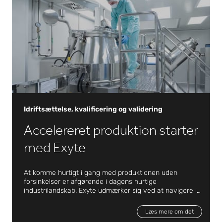
detaljeret ingeniørarbejde til omkostningseffektiv
optimering og leverandørevalueringer leverer Exyte en
omfattende servicepakke, der er skræddersyet præcist
til vores kunders specifikationer.
Idriftsættelse, kvalificering og validering
Accelereret produktion starter
med Exyte
At komme hurtigt i gang med produktionen uden
forsinkelser er afgørende i dagens hurtige
industrilandskab. Exyte udmærker sig ved at navigere i
kompleksitet og krav om overholdelse, der opstår som
Idriftsættelse, kvalificering og validering
følge af stigende automatisering, nye Industri 4.0-
Læs mere om det
fremskridt og strammere regler.