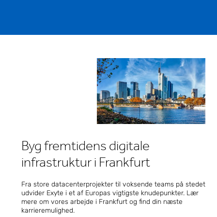
Exyte Tyskland GmbH
Löwentorstraße 42
70376 Stuttgart
Tyskland
Vis på kort
Exyte Tyskland (Dresden)
Exyte Tyskland GmbH
Radeberger Straße 1
01099 Dresden
Tyskland
Vis på kort
Byg fremtidens digitale
Exyte Tyskland (Leverkusen)
Exyte Tyskland GmbH
infrastruktur i Frankfurt
Birkengartenstr. 7
51373 Leverkusen
Fra store datacenterprojekter til voksende teams på stedet
Tyskland
udvider Exyte i et af Europas vigtigste knudepunkter. Lær
mere om vores arbejde i Frankfurt og find din næste
Vis på kort
karrieremulighed.