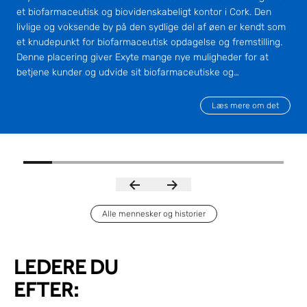
et biofarmaceutisk og biovidenskabeligt kontor i Cork. Den
livlige og voksende by på den sydlige del af øen er kendt som
et knudepunkt for biofarmaceutisk opdagelse og fremstilling.
Denne placering giver Exyte mange nye muligheder for at
betjene kunder og udvide sit biofarmaceutiske og
biovidenskabelige forretningssegment.
Læs mere om det
Alle mennesker og historier
LEDERE DU
EFTER: