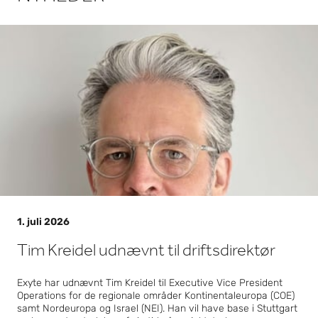
og
fremti
den
det
Læs mere om det
for AI-
infrast
ruktur
1. juli 2026
Tim Kreidel udnævnt til driftsdirektør
Exyte har udnævnt Tim Kreidel til Executive Vice President
Operations for de regionale områder Kontinentaleuropa (COE)
samt Nordeuropa og Israel (NEI). Han vil have base i Stuttgart