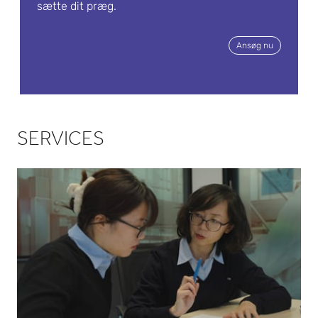
lancer
sætte dit præg.
ing af
Ansøg nu
faste
læge
midler
SERVICES