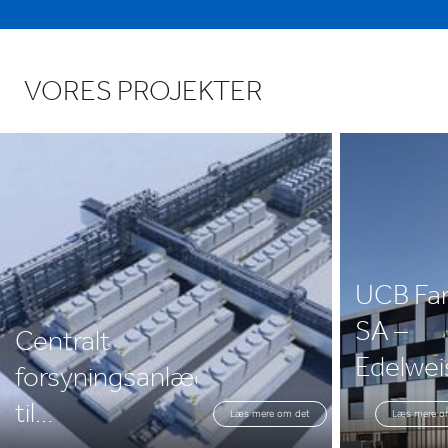
No. 139 Beimin Road,
Che dun, Songjiang Area
201611 Shanghai
P.R. China
VORES PROJEKTER
Vis på kort
UCB Fa
SA –
Centralt
Edelwei
forsyningsanlæg
til
det
Læs mere om det
Læs mere o