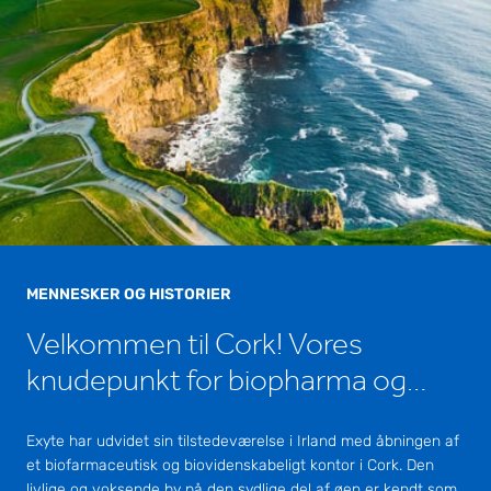
MENNESKER OG HISTORIER
Velkommen til Cork! Vores
knudepunkt for biopharma og
biovidenskab
Exyte har udvidet sin tilstedeværelse i Irland med åbningen af
et biofarmaceutisk og biovidenskabeligt kontor i Cork. Den
livlige og voksende by på den sydlige del af øen er kendt som