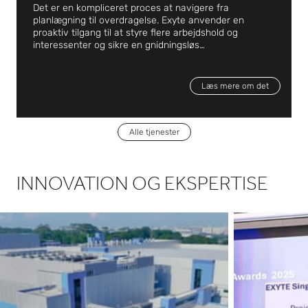
Det er en kompliceret proces at navigere fra
planlægning til overdragelse. Exyte anvender en
proaktiv tilgang til at styre flere arbejdshold og
interessenter og sikre en gnidningsløs
projektgennemførelse. Vores erfarne team af fagfolk
fører dygtigt tilsyn med alle aspekter, fra styring af
byggearbejde til indkøb af aktiver, koordinering af
Læs mere om det
mandskab, kontakt med myndigheder og håndtering af
tilladelser. Hele vejen igennem holder de nøje øje med,
at miljø-, kvalitets- og sikkerhedsstandarder
overholdes. Denne omhyggelige styring gør det muligt
Alle tjenester
for Exyte at udføre selv de mest omfattende projekter
inden for tid og budget, hvilket sikrer, at vores kunder
kan bringe deres produkter på markedet hurtigere og
mere forudsigeligt.
INNOVATION OG EKSPERTISE