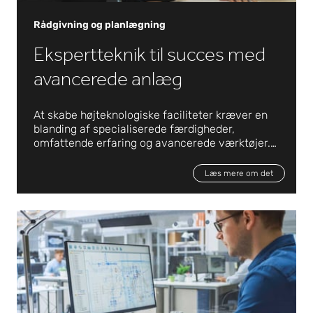
Rådgivning og planlægning
Ekspertteknik til succes med
avancerede anlæg
At skabe højteknologiske faciliteter kræver en
blanding af specialiserede færdigheder,
omfattende erfaring og avancerede værktøjer.
Hos Exyte foretager vores ingeniører en
omhyggelig analyse af kundens krav og mål for
Læs mere om det
at sikre, at alle aspekter tages i betragtning. Det
omfatter masterplaner, der tager højde for
gennemførlighed, bæredygtighed og
placeringsstrategier samt risikovurderinger.
Denne detaljerede tilgang garanterer
etableringen af robuste anlægsfundamenter, der
skaber forudsætningerne for succes i selv de
mest komplekse projekter. Med vores ekspertise
stræber vi efter at overgå forventningerne og
levere innovative løsninger, der skaber fremgang