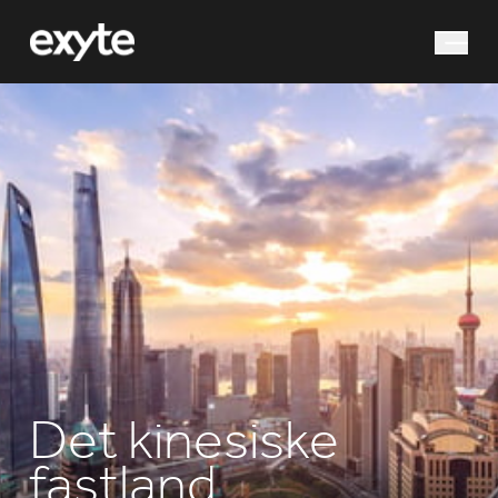
Hvad leder du efter?
Søg efter
Det kinesiske
fastland