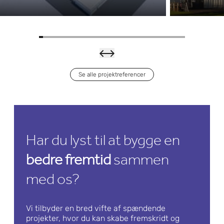
halvlederfabrik
Se alle projektreferencer
Boehr
inger
Ingelh
Har du lyst til at bygge en
eim –
det
Læs mere om det
bedre fremtid
sammen
Nyt
med os?
anlæg
til
Vi tilbyder en bred vifte af spændende
projekter, hvor du kan skabe fremskridt og