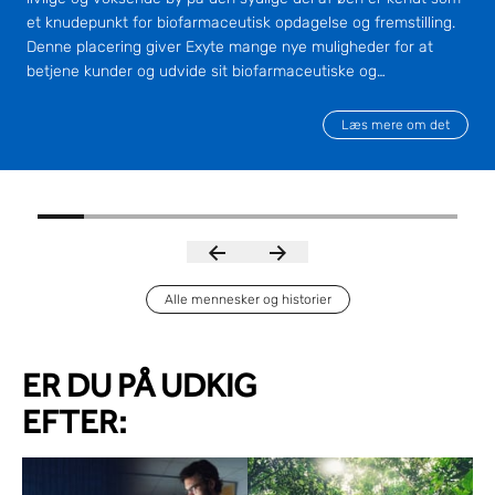
et knudepunkt for biofarmaceutisk opdagelse og fremstilling.
Denne placering giver Exyte mange nye muligheder for at
betjene kunder og udvide sit biofarmaceutiske og
biovidenskabelige forretningssegment.
Læs mere om det
Alle mennesker og historier
ER DU PÅ UDKIG
EFTER: