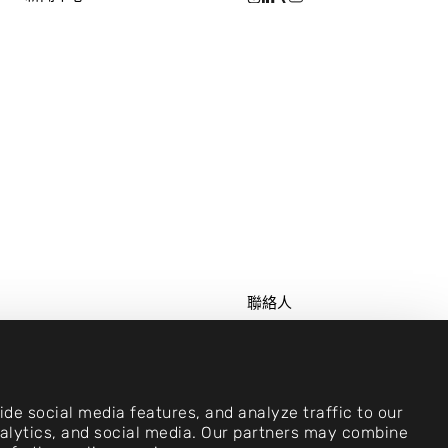
聯絡人
Cookie 設定
版本說明
工作機會
de social media features, and analyze traffic to our
analytics, and social media. Our partners may combine
法律聲明