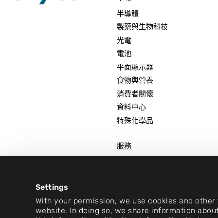
半導體
製藥與生物科技
光電
電池
平面顯示器
食物與營養
消費者關懷
資料中心
特殊化學品
服務
諮詢與規劃
工程與設計
Settings
專案與施工管理
With your permission, we use cookies and other t
場外製造
website. In doing so, we share information about
設備與安裝服務