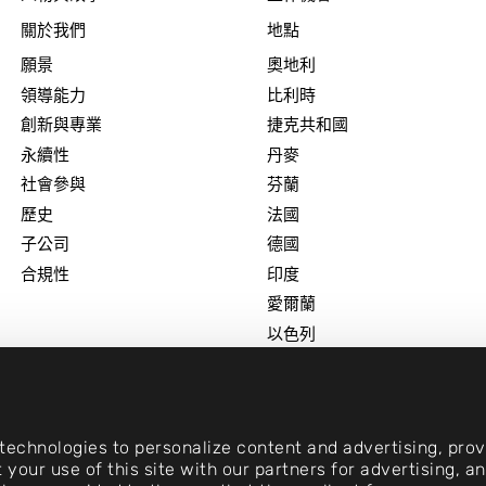
關於我們
地點
願景
奧地利
領導能力
比利時
創新與專業
捷克共和國
永續性
丹麥
社會參與
芬蘭
歷史
法國
子公司
德國
合規性
印度
愛爾蘭
以色列
義大利
中國大陸
馬來西亞
echnologies to personalize content and advertising, provi
新加坡
 your use of this site with our partners for advertising, 
瑞士