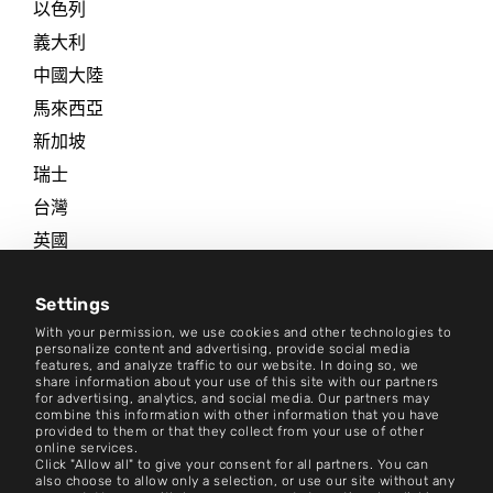
以色列
義大利
中國大陸
馬來西亞
新加坡
瑞士
台灣
英國
美國
Settings
更多地點
With your permission, we use cookies and other technologies to
personalize content and advertising, provide social media
新聞中心
features, and analyze traffic to our website. In doing so, we
share information about your use of this site with our partners
for advertising, analytics, and social media. Our partners may
combine this information with other information that you have
聯絡人
provided to them or that they collect from your use of other
online services.
Cookie 設定
Click "Allow all" to give your consent for all partners. You can
also choose to allow only a selection, or use our site without any