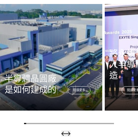
將永續
入半導
造
半導體晶圓廠
是如何建成的
閱讀更多
閱讀更