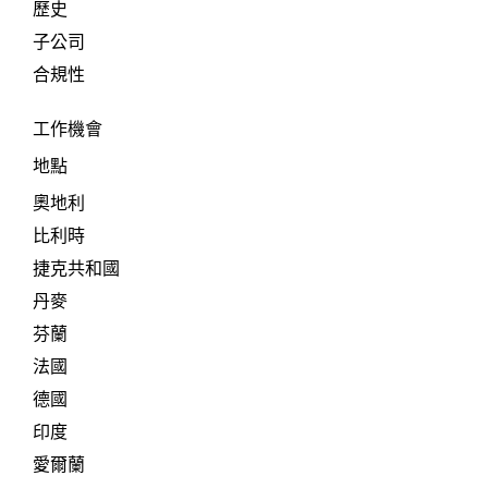
歷史
子公司
合規性
工作機會
地點
奧地利
比利時
捷克共和國
丹麥
芬蘭
法國
德國
印度
愛爾蘭