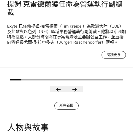
提姆·克雷德爾獲任命為營運執行副總
裁
Exyte 已任命提姆·克雷德爾（Tim Kreidel）為歐洲大陸（COE）
及北歐與以色列（NEI）區域業務營運執行副總裁。他將以斯圖加
特為據點，大部分時間將在專案現場及主要辦公室工作，並直接
向營運長尤爾根·拉申多夫（Jürgen Raschendorfer）匯報。
閱讀更多
所有新聞
人物與故事