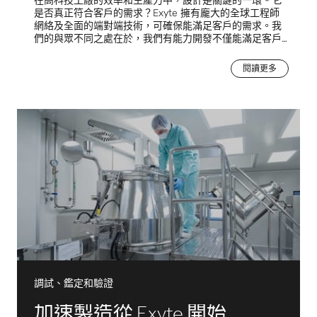
在高科技工廠的效率和生產力中，設計是關鍵的一環 - 它
是否真正符合客戶的需求？Exyte 擁有龐大的全球工程師
網絡及全面的端對端技術，可確保能滿足客戶的需求。我
們的與眾不同之處在於，我們有能力開發不僅能滿足客戶
期望，更能超越客戶期望的設備，將領先業界的實務與簡
化的工作流程無縫整合至客戶的生產設置中。從基礎與詳
閱讀更多
細的工程設計，到成本效益最佳化與供應商評估，Exyte
都能提供精確符合客戶規格的全方位服務。
調試、鑑定和驗證
加速製造從 Exyte 開始