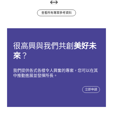
查看所有專案參考資料
勃林
格殷
格翰
很高興與我們共創
美好未
——
閱讀更多
來
？
新固
體製
我們提供各式各樣令人興奮的專案，您可以在其
中推動進展並發揮所長。
劑生
產設
立即申請
施