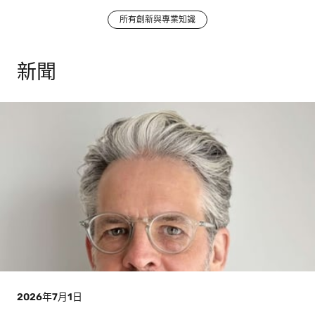
所有創新與專業知識
Exyte
新聞
與人
工智
慧基
閱讀更多
礎建
設的
未來
2026年7月1日