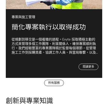
專案與施工管理
簡化專案執行以取得成功
從規劃到移交是一個複雜的過程。Exyte 採取積極主動的
方式來管理多個工作團隊、利害關係人，確保專案順利執
行。我們經驗豐富的專業團隊精於監督每個環節，從管理
施工工作到採購資產、協調工作人員、與當局聯繫，以及
處理許可證。在整個過程中，他們對環境、品質和安全標
準的遵守保持嚴格的警惕。如此一絲不苟的管理使 Exyte
能夠在時間與預算內執行最龐大的專案，確保我們的客戶
閱讀更多
能更快地將他們的產品推向市場。
所有服務
創新與專業知識