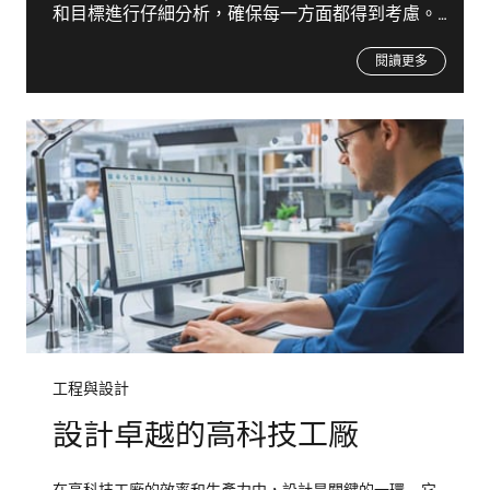
和目標進行仔細分析，確保每一方面都得到考慮。
這包括考慮可行性、永續性、位置策略以及風險評
估的總體規劃。這種詳細的方法可確保建立穩固的
閱讀更多
設施基礎，即使是最複雜的專案也能成功。憑藉我
們的專業知識，我們努力超越期望，提供創新的解
決方案，推動各行各業的進步和發展。
工程與設計
設計卓越的高科技工廠