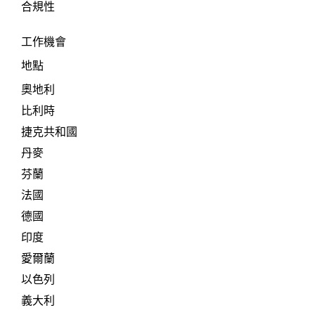
合規性
工作機會
地點
奧地利
比利時
捷克共和國
丹麥
芬蘭
法國
德國
印度
愛爾蘭
以色列
義大利