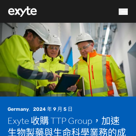
您在尋找什麼？
搜尋
Germany
,
2024 年 9 月 5 日
Exyte 收購 TTP Group，加速
生物製藥與生命科學業務的成