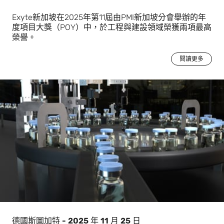
Exyte新加坡在2025年第11屆由PMI新加坡分會舉辦的年
度項目大獎（POY）中，於工程與建設領域榮獲兩項最高
榮譽。
閱讀更多
德國斯圖加特 - 2025 年 11 月 25 日