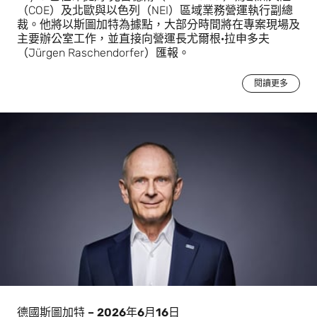
（COE）及北歐與以色列（NEI）區域業務營運執行副總
裁。他將以斯圖加特為據點，大部分時間將在專案現場及
主要辦公室工作，並直接向營運長尤爾根·拉申多夫
（Jürgen Raschendorfer）匯報。
閱讀更多
德國斯圖加特 – 2026年6月16日