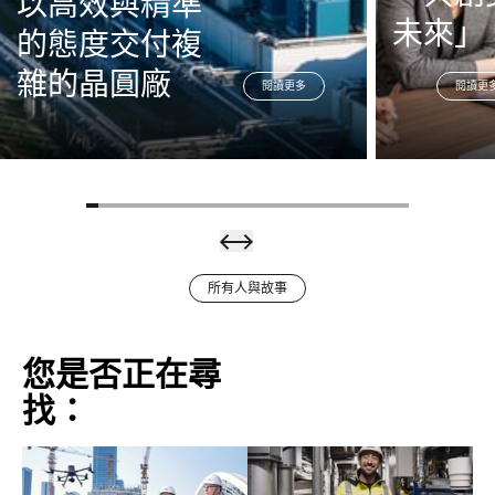
以高效與精準
未來」
的態度交付複
雜的晶圓廠
閱讀更多
閱讀更
所有人與故事
Exyte
您是否正在尋
為未
找：
來的
移動
閱讀更多