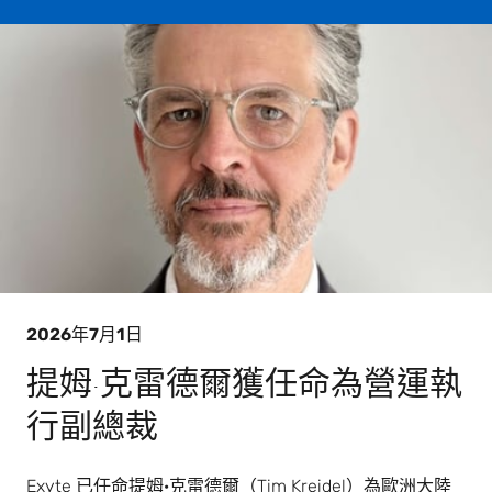
2026年7月1日
提姆·克雷德爾獲任命為營運執
行副總裁
Exyte 已任命提姆·克雷德爾（Tim Kreidel）為歐洲大陸