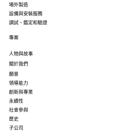
場外製造
設備與安裝服務
調試、鑑定和驗證
專案
人物與故事
關於我們
願景
領導能力
創新與專業
永續性
社會參與
歷史
子公司