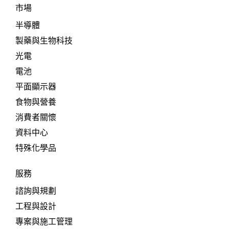
市場
半導體
製藥與生物科技
光電
電池
平面顯示器
食物與營養
消費者關懷
資料中心
特殊化學品
服務
諮詢與規劃
工程與設計
專案與施工管理