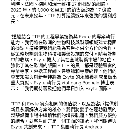
利時、法國、德國和瑞士維持 27 個據點的網路。
2023 年，約 1,000 名員工1 的銷售額約為 1.7 億歐
元。在未來幾年，TTP 打算延續近年來強勁的獲利成
長。
"透過結合 TTP 的工程專業技術與 Exyte 的專案執行
能力，我們將在歐洲的生物科技與製藥領域建立穩固
的據點。這將使我們能夠為客戶提供全方位的合作，
從策略規劃到生物科技和製藥設施的交付。隨著計劃
中的收購，Exyte 擴大了其在全球製藥市場的地位，
強化了其在歐洲的版圖。TTP 的員工都是經驗豐富的
專業專家，包括工程師、建築師和專案經理。他們的
專業知識與創新精神將為 Exyte 的永續獲利成長做出
重大貢獻。Exyte 執行長 Wolfgang Büchele 博士表
示：「我們期待著歡迎他們早日加入 Exyte 團隊。
"TTP 和 Exyte 擁有相同的價值觀，以及為客戶提供創
新且永續解決方案的雄心。我們將攜手在蓬勃發展的
製藥設備市場中繼續我們的增長軌道。我們雙方優勢
的結合，對客戶而言是一個正面的訊號。我們期待與
Exyte 共創未來，」TTP 集團執行長 Andreas